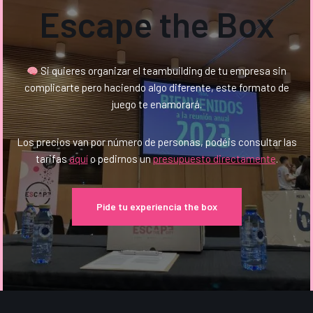
Escape the Box
Si quieres organizar el teambuilding de tu empresa sin
complicarte pero haciendo algo diferente, este formato de
juego te enamorará.
Los precios van por número de personas, podéis consultar las
tarifas
aquí
o pedirnos un
presupuesto directamente
.
Pide tu experiencia the box