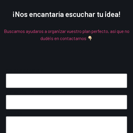
¡Nos encantaría escuchar tu idea!
Buscamos ayudaros a organizar vuestro plan perfecto, así que no
dudéis en contactarnos
Nombre
(obligatorio)
Correo electrónico
(obligatorio)
Mensaje