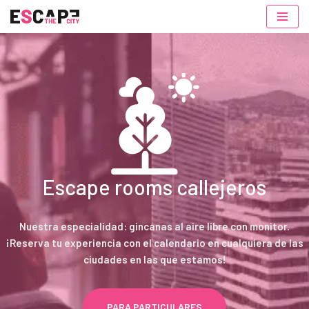
Saltar
al
contenido
Escape rooms callejeros
Nuestra especialidad: gincanas al aire libre con monitor.
¡Reserva tu experiencia con el calendario en cualquiera de las
ciudades en las que estamos!
PARA PARTICULARES