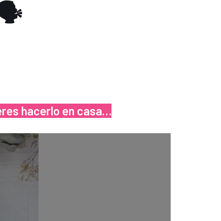
🗣
ieres hacerlo en casa…
a