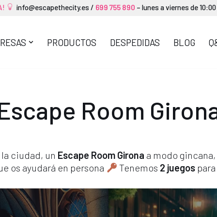
A!
info@escapethecity.es
/
699 755 890
– lunes a viernes de 10:00
RESAS
PRODUCTOS
DESPEDIDAS
BLOG
Q
Escape Room Giron
 la ciudad, un
Escape Room Girona
a modo gincana, 
ue os ayudará en persona
Tenemos
2 juegos
para