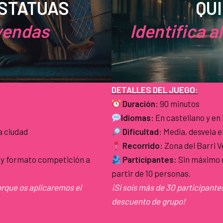
ESTATUAS
QUI
yendas
Identifica a
DETALLES DEL JUEGO:
Duración:
90 minutos
Idiomas:
En castellano y en
a ciudad
Dificultad:
Media, desvela e
Recorrido:
Zona del Barri V
 y formato competición a
Participantes:
Sin máximo 
partir de 10 personas.
orque os aplicaremos el
¡Si sois más de 30 participant
descuento de grupo!