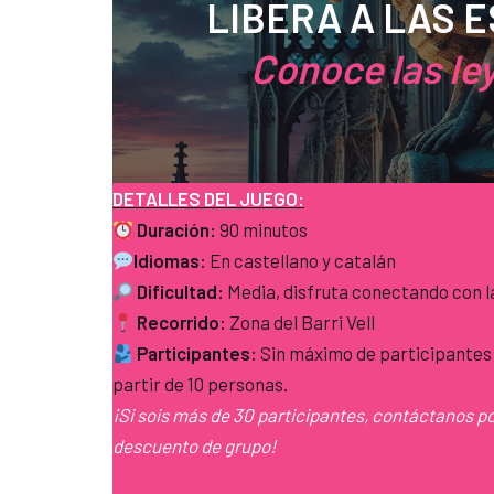
LIBERA A LAS 
Conoce las le
DETALLES DEL JUEGO:
Duración:
90 minutos
Idiomas:
En castellano y catalán
Dificultad:
Media, disfruta conectando con l
Recorrido:
Zona del Barri Vell
Participantes:
Sin máximo de participantes
partir de 10 personas.
¡Si sois más de 30 participantes, contáctanos p
descuento de grupo!