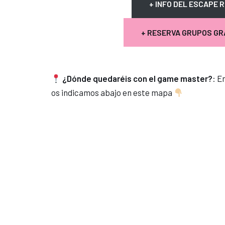
+ INFO DEL ESCAPE 
+ RESERVA GRUPOS G
¿Dónde quedaréis con el game master?
: E
os indicamos abajo en este mapa