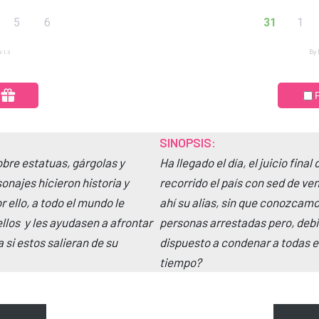
SINOPSIS:
bre estatuas, gárgolas y
Ha llegado el día, el juicio fin
najes hicieron historia y
recorrido el país con sed de ve
 ello, a todo el mundo le
ahí su alias, sin que conozcam
llos y les ayudasen a afrontar
personas arrestadas pero, debid
si estos salieran de su
dispuesto a condenar a todas e
tiempo?