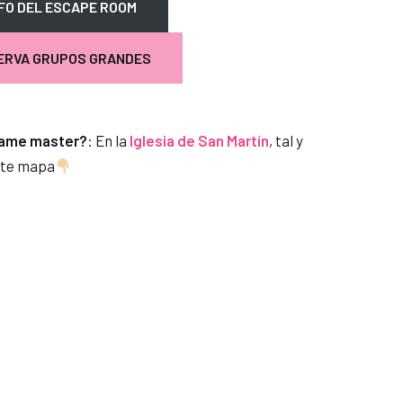
NFO DEL ESCAPE ROOM
ERVA GRUPOS GRANDES
game master?
: En la
Iglesia de San Martín
, tal y
ste mapa