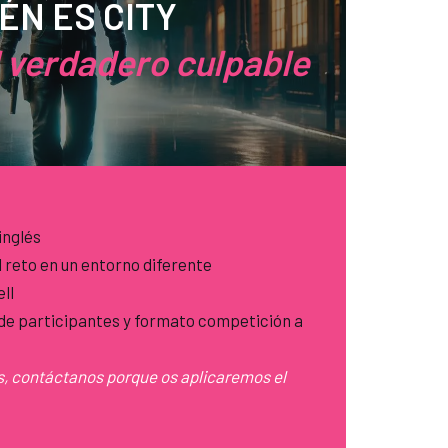
ÉN ES CITY
l verdadero culpable
 inglés
l reto en un entorno diferente
ell
de participantes y formato competición a
es, contáctanos porque os aplicaremos el