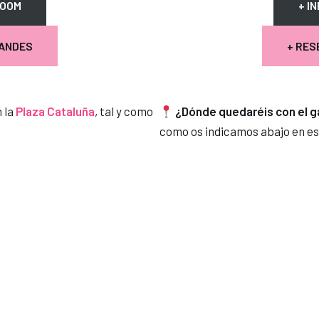
ROOM
+ I
RANDES
+ RES
n la
Plaza Cataluña
, tal y como
¿Dónde quedaréis con el 
como os indicamos abajo en e