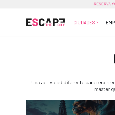
¡
RESERVA Y
Saltar
al
CIUDADES
EMP
contenido
Una actividad diferente para recorrer
master q