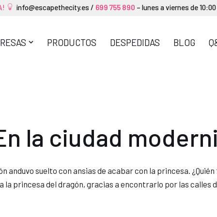
A!
info@escapethecity.es
/
699 755 890
– lunes a viernes de 10:00
RESAS
PRODUCTOS
DESPEDIDAS
BLOG
Q
n la ciudad moderni
ón anduvo suelto con ansias de acabar con la princesa. ¿Quién 
 a la princesa del dragón, gracias a encontrarlo por las calle