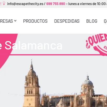
A!
info@escapethecity.es
/
699 755 890
– lunes a viernes de 10:00
RESAS
PRODUCTOS
DESPEDIDAS
BLOG
Q
e Salamanca