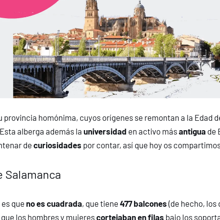
u provincia homónima, cuyos orígenes se remontan a la Edad de
. Esta alberga además la
universidad
en activo más
antigua
de 
entenar de
curiosidades
por contar, así que hoy os compartimo
e Salamanca
a es que
no es cuadrada
, que tiene
477 balcones
(de hecho, los 
), que los hombres y mujeres
cortejaban en filas
bajo los soporta