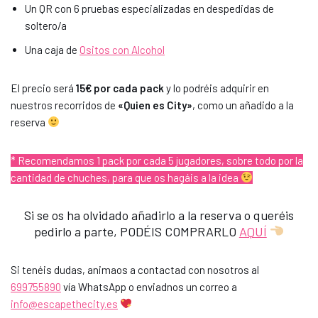
Un QR con 6 pruebas especializadas en despedidas de
soltero/a
Una caja de
Ositos con Alcohol
El precio será
15€ por cada pack
y lo podréis adquirir en
nuestros recorridos de
«Quien es City»
, como un añadido a la
reserva
* Recomendamos 1 pack por cada 5 jugadores, sobre todo por la
cantidad de chuches, para que os hagáis a la idea
Si se os ha olvidado añadirlo a la reserva o queréis
pedirlo a parte, PODÉIS COMPRARLO
AQUÍ
Si tenéis dudas, animaos a contactad con nosotros al
699755890
vía WhatsApp o enviadnos un correo a
info@escapethecity.es