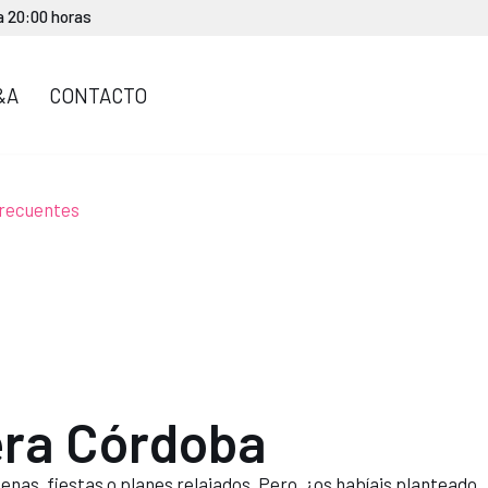
 a 20:00 horas
&A
CONTACTO
frecuentes
era Córdoba
as, fiestas o planes relajados. Pero, ¿os habíais planteado