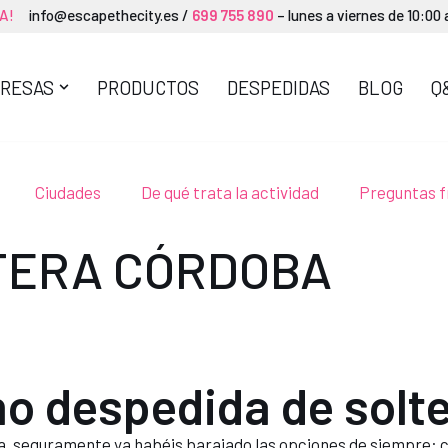
YA!
info@escapethecity.es
/
699 755 890
– lunes a viernes de 10:00
RESAS
PRODUCTOS
DESPEDIDAS
BLOG
Q
Ciudades
De qué trata la actividad
Preguntas 
TERA CÓRDOBA
o despedida de solt
 seguramente ya habéis barajado las opciones de siempre: cen