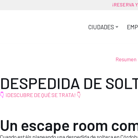
¡
RESERVA 
Saltar
al
CIUDADES
EMP
contenido
Resumen
DESPEDIDA DE SOL
👇
¡DESCUBRE DE QUÉ SE TRATA! 👇
Un escape room com
Cuando estáis planeando una despedida de soltera en Córdoba,