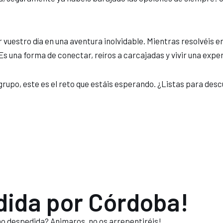
vuestro día en una aventura inolvidable. Mientras resolvéis en
na forma de conectar, reíros a carcajadas y vivir una experie
el grupo, este es el reto que estáis esperando. ¿Listas para d
dida por Córdoba!
o despedida? Animaros, no os arrepentiréis!