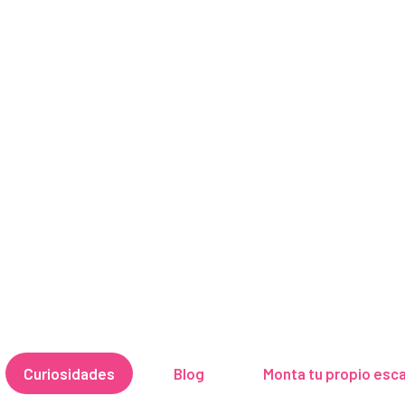
Blog escapista
ntrarás contenido muy útil sobre nosotros y nuestros esc
Curiosidades
Blog
Monta tu propio esc