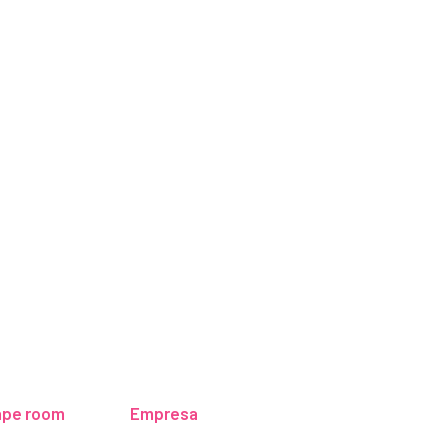
ape rooms!
ape room
Empresa